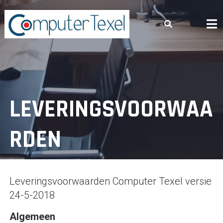
Skip
to
content
LEVERINGSVOORWAA
RDEN
Leveringsvoorwaarden Computer Texel versie
24-5-2018
Algemeen