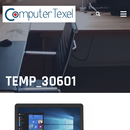
Skip
to
content
TEMP_30601